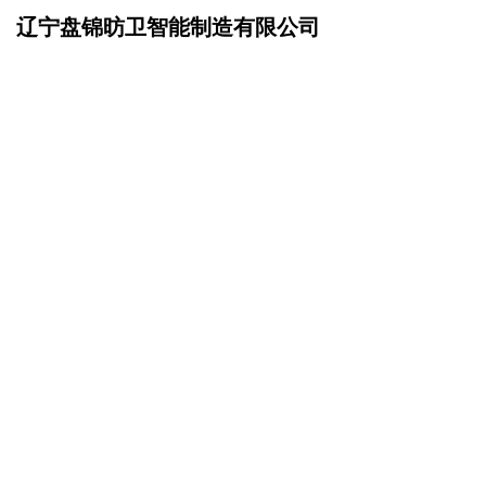
辽宁盘锦昉卫智能制造有限公司
网站首页
在线留言
>
您的姓名：
手机号码：
微信号码：